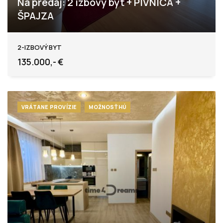
Na predaj: 2 izbový byt + PIVNICA +
ŠPAJZA
Levice
2-IZBOVÝ BYT
135.000,- €
VRÁTANE PROVÍZIE
MOŽNOSŤ HÚ