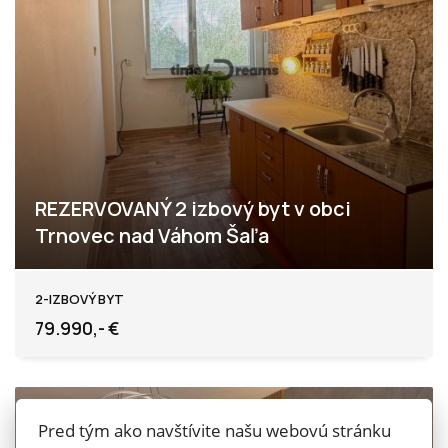
REZERVOVANÝ 2 izbový byt v obci
Trnovec nad Váhom Šaľa
Trnovec nad Váhom
2-IZBOVÝ BYT
79.990,- €
VRÁTANE PROVÍZIE
MOŽNOSŤ HÚ
Pred tým ako navštívite našu webovú stránku