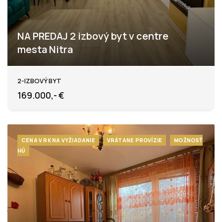
NA PREDAJ 2 izbový byt v centre
mesta Nitra
Coboriho, Nitra
2-IZBOVÝ BYT
169.000,- €
CENA V RK NA VYŽIADANIE
VRÁTANE PROVÍZIE
MOŽNOSŤ
HÚ