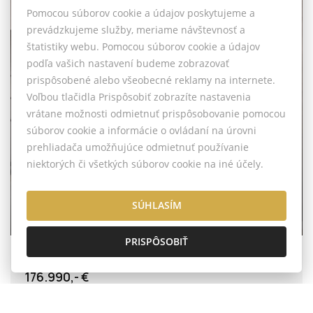
Pomocou súborov cookie a údajov poskytujeme a
prevádzkujeme služby, meriame návštevnosť a
štatistiky webu. Pomocou súborov cookie a údajov
podľa vašich nastavení budeme zobrazovať
prispôsobené alebo všeobecné reklamy na internete.
Voľbou tlačidla Prispôsobiť zobrazíte nastavenia
vrátane možnosti odmietnuť prispôsobovanie pomocou
súborov cookie a informácie o ovládaní na úrovni
prehliadača umožňujúce odmietnuť používanie
niektorých či všetkých súborov cookie na iné účely.
Dizajnový byt na výbornej adrese
SÚHLASÍM
NITRA
PRISPÔSOBIŤ
Hlboká, Nitra - Čermáň
2-IZBOVÝ BYT
176.990,- €