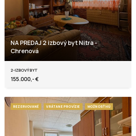
NA PREDAJ 2 izbový byt Nitra -
Chrenová
Kremnická, Nitra - Chrenová
2-IZBOVÝ BYT
155.000,- €
REZERVOVANÉ
VRÁTANE PROVÍZIE
MOŽNOSŤ HÚ