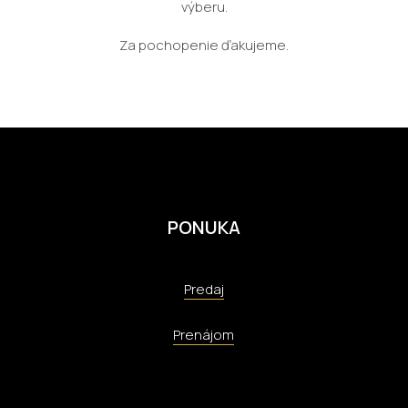
výberu.
Za pochopenie ďakujeme.
PONUKA
Predaj
Prenájom