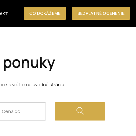
ČO DOKÁŽEME
BEZPLATNÉ OCENENIE
AKT
e ponuky
bo sa vráťte na
úvodnú stránku
.