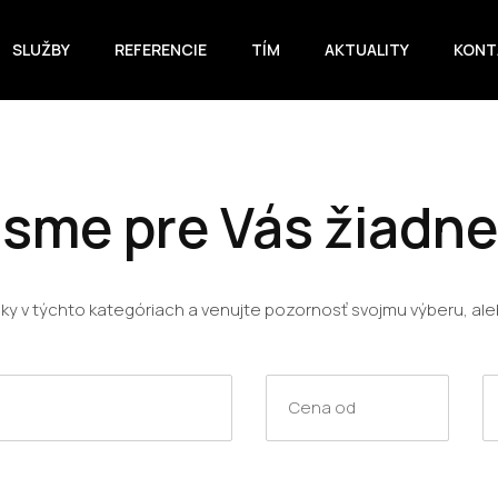
SLUŽBY
REFERENCIE
TÍM
AKTUALITY
KONT
 sme pre Vás žiadn
uky v týchto kategóriach a venujte pozornosť svojmu výberu, ale