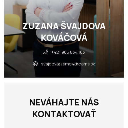
ZUZANA ŠVAJDOVA
KOVÁČOVÁ
+421 905 834 103
svajdova@time4dreams.sk
NEVÁHAJTE NÁS
KONTAKTOVAŤ