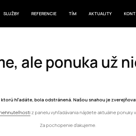
SLUŽBY
REFERENCIE
TÍM
AKTUALITY
KONT
e, ale ponuka už ni
 ktorú hľadáte, bola odstránená. Našou snahou je zverejňovať
 nehnuteľnosti
z panelu vyhľadávania nájdete aktuálne ponuky 
Za pochopenie ďakujeme.