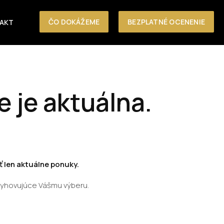
ČO DOKÁŽEME
BEZPLATNÉ OCENENIE
AKT
e je aktuálna.
 len aktuálne ponuky.
vyhovujúce Vášmu výberu.