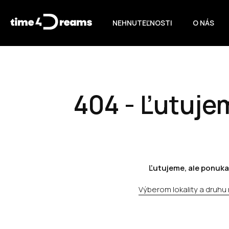
NEHNUTEĽNOSTI
O NÁS
404 - Ľutujem
Ľutujeme, ale ponuka
Výberom lokality a druhu