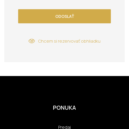
ODOSLAŤ
Chcem si rezervovať obhliadku
PONUKA
Predaj