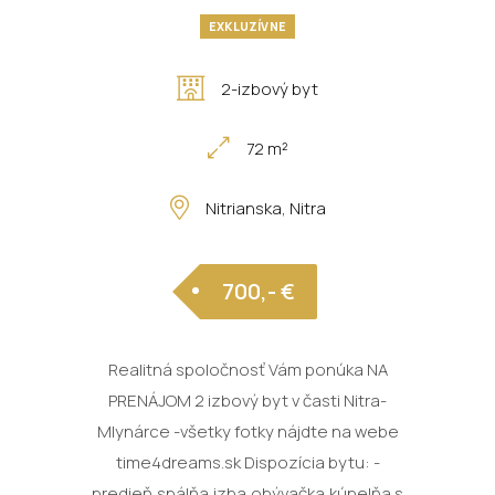
EXKLUZÍVNE
2-izbový byt
72 m²
Nitrianska, Nitra
700,- €
Realitná spoločnosť Vám ponúka NA
PRENÁJOM 2 izbový byt v časti Nitra-
Mlynárce -všetky fotky nájdte na webe
time4dreams.sk Dispozícia bytu: -
predieň,spálňa,izba,obývačka,kúpelňa s