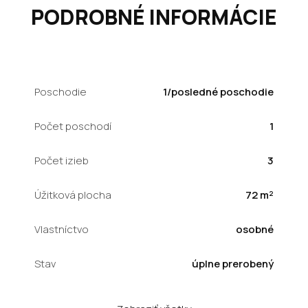
PODROBNÉ INFORMÁCIE
Poschodie
1/posledné poschodie
Počet poschodí
1
Počet izieb
3
Úžitková plocha
72 m²
Vlastníctvo
osobné
Stav
úplne prerobený