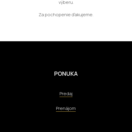
výberu.
Za pochopenie ďakujeme.
PONUKA
Predaj
Prenájom