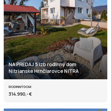
NA PREDAJ 5 izb rodinný dom
Nitrianske Hrnčiarovce NITRA
Jelenecká, Nitrianske Hrnčiarovce
RODINNÝ DOM
314.990,- €