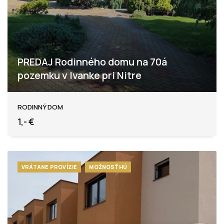
PREDAJ Rodinného domu na 70á
pozemku v Ivanke pri Nitre
Gergelova, Ivanka pri Nitre
RODINNÝ DOM
1,- €
VRÁTANE PROVÍZIE
MOŽNOSŤ HÚ