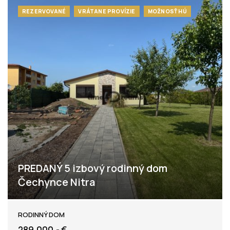
REZERVOVANÉ
VRÁTANE PROVÍZIE
MOŽNOSŤ HÚ
PREDANÝ 5 izbový rodinný dom
Čechynce Nitra
Čechynce
RODINNÝ DOM
289.000,- €