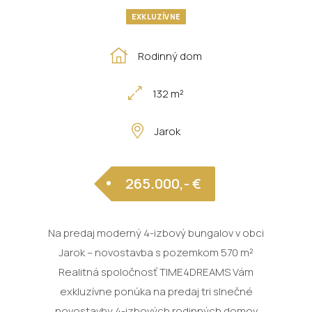
EXKLUZÍVNE
Rodinný dom
132 m²
Jarok
265.000,- €
Na predaj moderný 4-izbový bungalov v obci
Jarok – novostavba s pozemkom 570 m²
Realitná spoločnosť TIME4DREAMS Vám
exkluzívne ponúka na predaj tri slnečné
novostavby 4-izbových rodinných domov