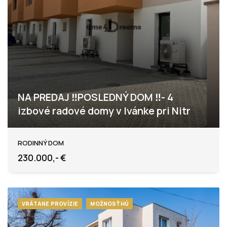
NA PREDAJ ‼️POSLEDNÝ DOM ‼️- 4
izbové radové domy v Ivánke pri Nitr
Gergeľova, Ivanka pri Nitre
RODINNÝ DOM
230.000,- €
VRÁTANE PROVÍZIE
MOŽNOSŤ HÚ