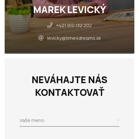
MAREK LEVICKÝ
+421 910 132 202
levicky@time4dreams.sk
NEVÁHAJTE NÁS
KONTAKTOVAŤ
Vaše meno