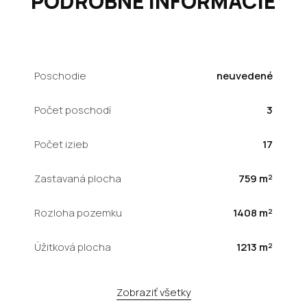
PODROBNÉ INFORMÁCIE
Poschodie
neuvedené
Počet poschodí
3
Počet izieb
17
Zastavaná plocha
759 m²
Rozloha pozemku
1408 m²
Úžitková plocha
1213 m²
Zobraziť všetky