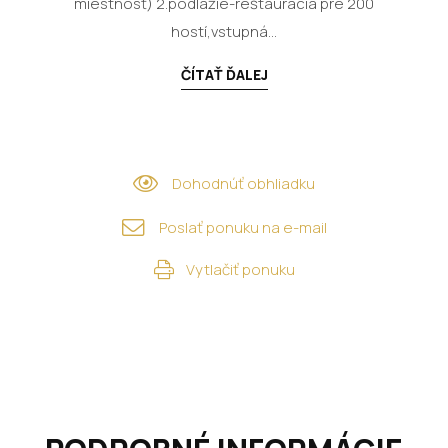
miestnosť) 2.podlažie-reštaurácia pre 200
hostí,vstupná...
ČÍTAŤ ĎALEJ
Dohodnúť obhliadku
Poslať ponuku na e-mail
Vytlačiť ponuku