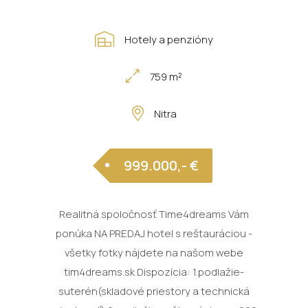
Hotely a penzióny
759 m²
Nitra
999.000,- €
Realitná spoločnosť Time4dreams Vám
ponúka NA PREDAJ hotel s reštauráciou -
všetky fotky nájdete na našom webe
tim4dreams.sk Dispozícia: 1.podlažie-
suterén(skladové priestory a technická