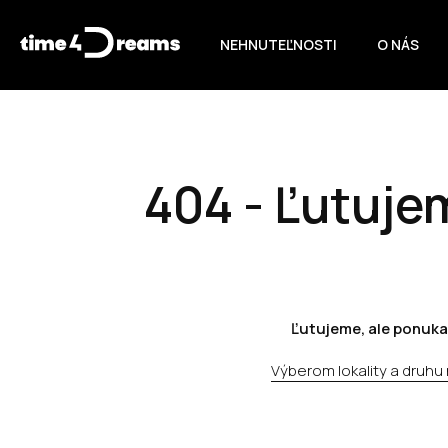
NEHNUTEĽNOSTI
O NÁS
404 - Ľutujem
Ľutujeme, ale ponuka
Výberom lokality a druhu