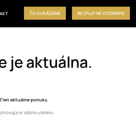
ČO DOKÁŽEME
BEZPLATNÉ OCENENIE
AKT
e je aktuálna.
 len aktuálne ponuky.
vyhovujúce Vášmu výberu.