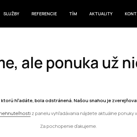
SLUŽBY
REFERENCIE
TÍM
AKTUALITY
KONT
e, ale ponuka už ni
 ktorú hľadáte, bola odstránená. Našou snahou je zverejňovať
 nehnuteľnosti
z panelu vyhľadávania nájdete aktuálne ponuky 
Za pochopenie ďakujeme.