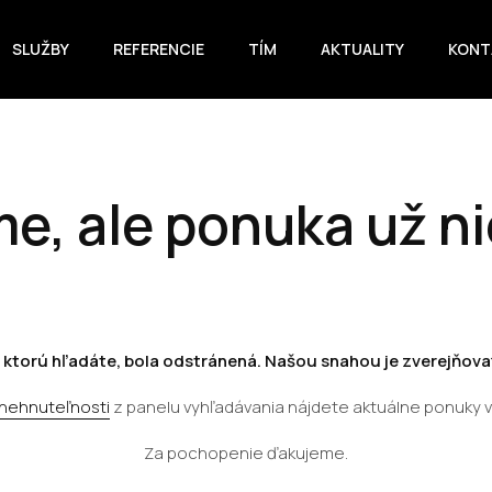
SLUŽBY
REFERENCIE
TÍM
AKTUALITY
KONT
e, ale ponuka už ni
 ktorú hľadáte, bola odstránená. Našou snahou je zverejňovať
 nehnuteľnosti
z panelu vyhľadávania nájdete aktuálne ponuky 
Za pochopenie ďakujeme.