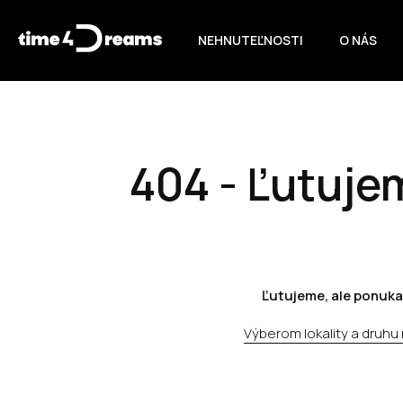
NEHNUTEĽNOSTI
O NÁS
404 - Ľutujem
Ľutujeme, ale ponuka
Výberom lokality a druhu