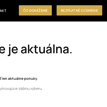
ČO DOKÁŽEME
BEZPLATNÉ OCENENIE
AKT
e je aktuálna.
 len aktuálne ponuky.
vyhovujúce Vášmu výberu.