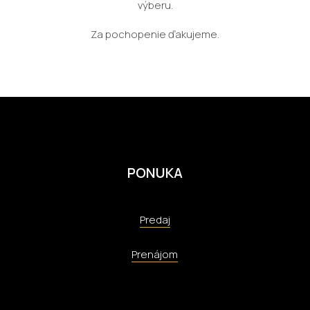
výberu.
Za pochopenie ďakujeme.
PONUKA
Predaj
Prenájom