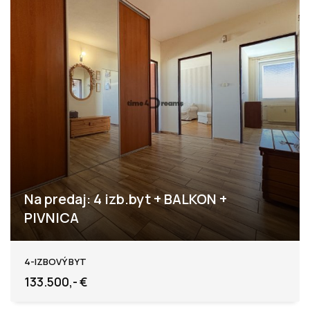
Na predaj: 4 izb.byt + BALKON +
PIVNICA
Levice
4-IZBOVÝ BYT
133.500,- €