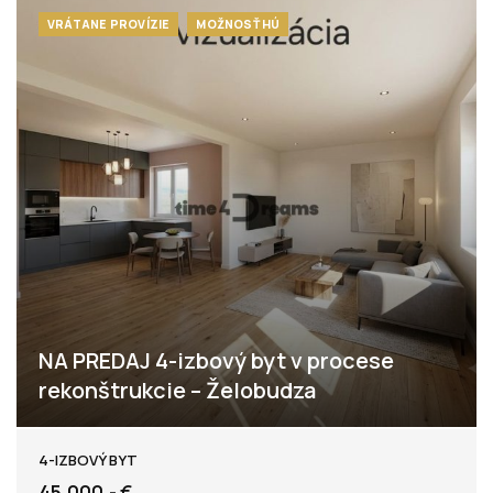
VRÁTANE PROVÍZIE
MOŽNOSŤ HÚ
NA PREDAJ 4-izbový byt v procese
rekonštrukcie – Želobudza
Dúbravy
4-IZBOVÝ BYT
45.000,- €