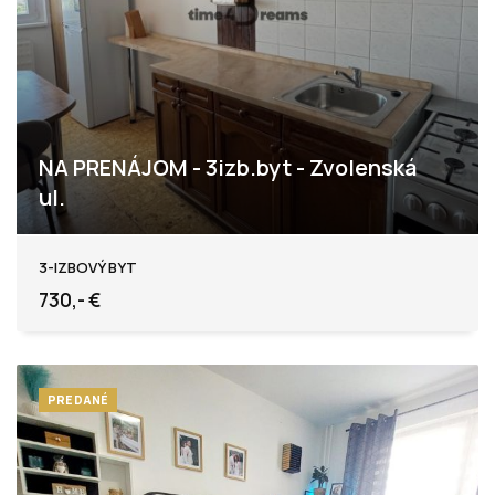
NA PRENÁJOM - 3izb.byt - Zvolenská
ul.
Zvolenská, Nitra - Klokočina
3-IZBOVÝ BYT
730,- €
PREDANÉ