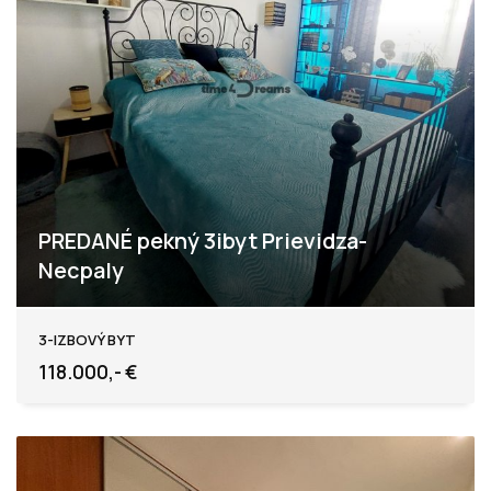
PREDANÉ pekný 3ibyt Prievidza-
Necpaly
Prievidza
3-IZBOVÝ BYT
118.000,- €