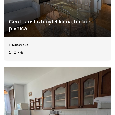
Centrum: 1 izb.byt + klíma, balkón,
pivnica
Levice
1-IZBOVÝ BYT
510,- €