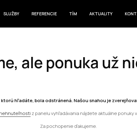
SLUŽBY
REFERENCIE
TÍM
AKTUALITY
KONT
e, ale ponuka už ni
 ktorú hľadáte, bola odstránená. Našou snahou je zverejňovať
 nehnuteľnosti
z panelu vyhľadávania nájdete aktuálne ponuky 
Za pochopenie ďakujeme.