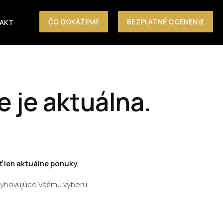
ČO DOKÁŽEME
BEZPLATNÉ OCENENIE
AKT
e je aktuálna.
 len aktuálne ponuky.
vyhovujúce Vášmu výberu.