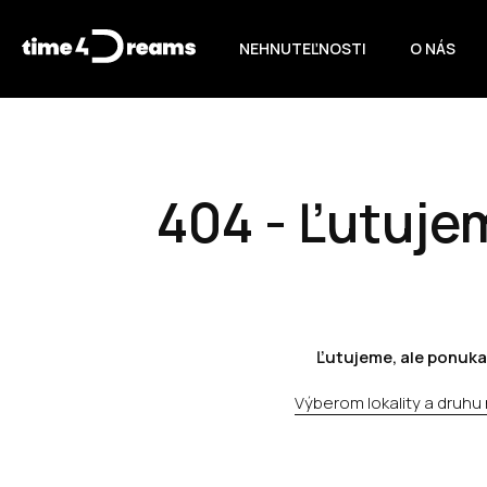
NEHNUTEĽNOSTI
O NÁS
404 - Ľutujem
Ľutujeme, ale ponuka
Výberom lokality a druhu