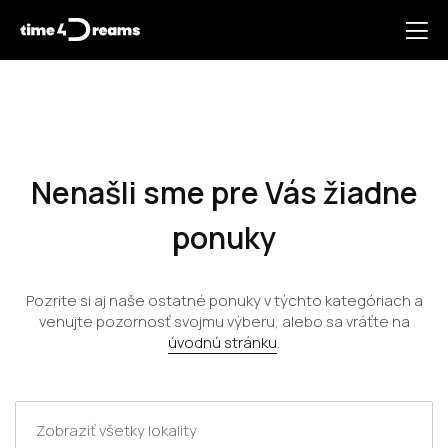
Nenašli sme pre Vás žiadne
ponuky
Pozrite si aj naše ostatné ponuky v týchto kategóriach a
venujte pozornosť svojmu výberu, alebo sa vráťte na
úvodnú stránku
.