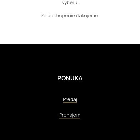
výberu.
Za pochopenie ďakujeme.
PONUKA
Predaj
Prenájom