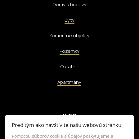
Domy a budovy
Byty
Komerčné objekty
Pozemky
Ostatné
Apartmány
INFO
Pred tým ako navštívite našu webovú stránku
Pomocou súborov cookie a údajov poskytujeme a
Makléri