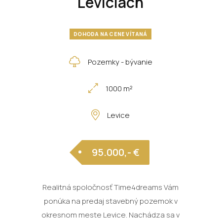
Leviciach
DOHODA NA CENE VÍTANÁ
Pozemky - bývanie
1000 m²
Levice
95.000,- €
Realitná spoločnosť Time4dreams Vám
ponúka na predaj stavebný pozemok v
okresnom meste Levice. Nachádza sa v