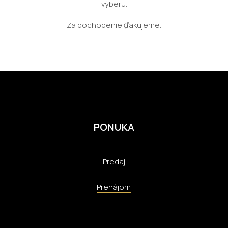
výberu.
Za pochopenie ďakujeme.
PONUKA
Predaj
Prenájom