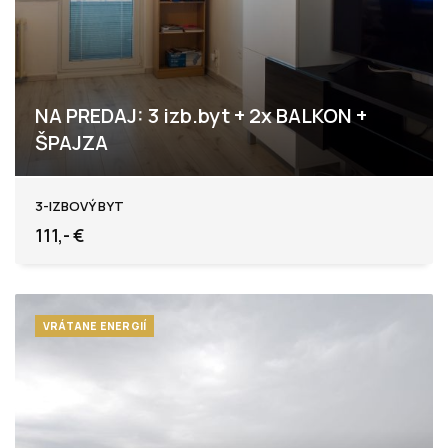
NA PREDAJ: 3 izb.byt + 2x BALKON +
ŠPAJZA
Levice
3-IZBOVÝ BYT
111,- €
VRÁTANE ENERGIÍ