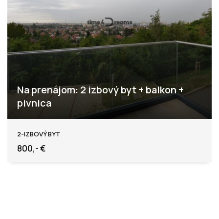
Na prenájom: 2 izbový byt + balkon +
pivnica
Levice
2-IZBOVÝ BYT
800,- €