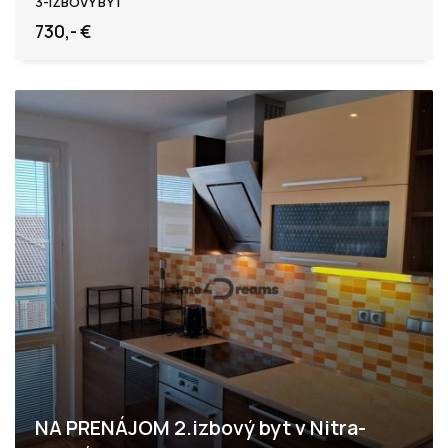
3-IZBOVÝ BYT
730,- €
NA PRENÁJOM 2.izbový byt v Nitra-