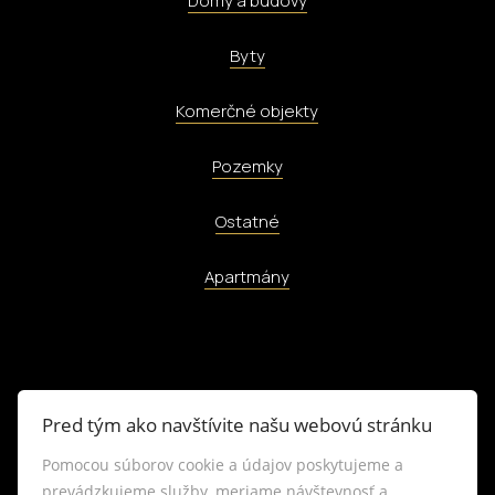
Domy a budovy
Byty
Komerčné objekty
Pozemky
Ostatné
Apartmány
INFO
Pred tým ako navštívite našu webovú stránku
Pomocou súborov cookie a údajov poskytujeme a
Makléri
prevádzkujeme služby, meriame návštevnosť a