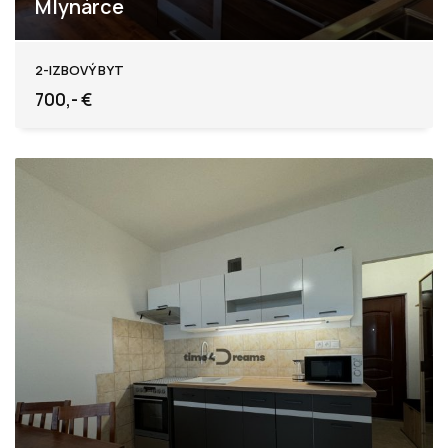
Mlynárce
Nitrianska, Nitra
2-IZBOVÝ BYT
700,- €