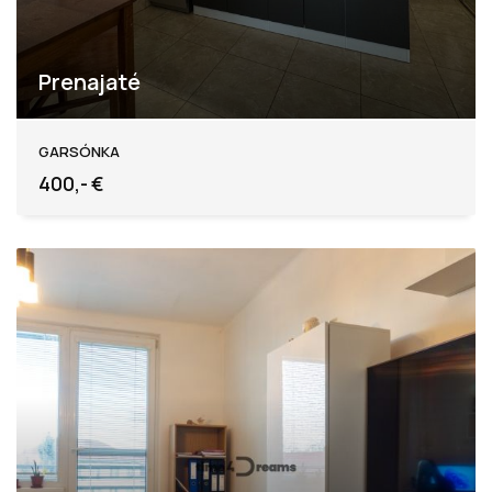
Prenajaté
Z.Nejedlého, Levice
GARSÓNKA
400,- €